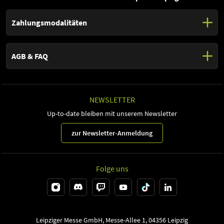
Wichtig:
Zugang zur Business Lounge erhaltet ihr ausschließlich
mit einem Fachbesucher:innen Ticket. Es wird jedoch einen
Zahlungsmodalitäten
weiteren Raum geben, in dem ihr euch bei einem kleinen Getränk
auch ohne Zugang zur Business Lounge treffen könnt.
Für den Online-Ticketshop stehen dir folgende Zahlungsarten zur
Verfügung:
AGB & FAQ
Kreditkarte
AGB Ticketshop (PDF, 231 kB)
Paypal
FAQ Ticketshop (PDF, 257 kB)
NEWSLETTER
Up-to-date bleiben mit unserem Newsletter
zur Newsletter-Anmeldung
Folge uns
Leipziger Messe GmbH, Messe-Allee 1, 04356 Leipzig