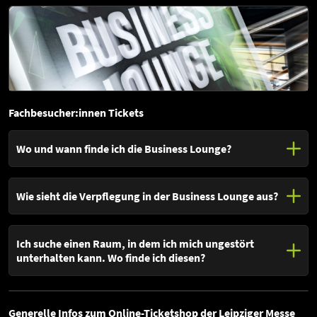
Du alle Informationen rund um Widerrufsrecht,
Zutrittsbestimmungen, Datenverarbeitung oder auch unsere
Hausordnung.
Fachbesucher:innen Tickets
Wo und wann finde ich die Business Lounge?
Öffnungszeiten
Wie sieht die Verpflegung in der Business Lounge aus?
17.-18. April 2026: 11:00 - 19:00 Uhr
19. April 2026: 11:00 - 18:00 Uhr
Fachbesucher:innen erhalten in der Business Lounge Speisen und
Getränke à la carte.
Ich suche einen Raum, in dem ich mich ungestört
Ort
unterhalten kann. Wo finde ich diesen?
Leipziger Messe
In der Business Lounge finden Fachbesucher:innen einen
Messe-Allee 1, 04356 Leipzig
gesonderten, ruhigen Raum mit Blick auf den Messesee - der
Messehaus (Verwaltungsgebäude)
perfekte Rahmen für ein entspanntes Gespräch unter Kolleg:innen.
Generelle Infos zum Online-Ticketshop der Leipziger Messe