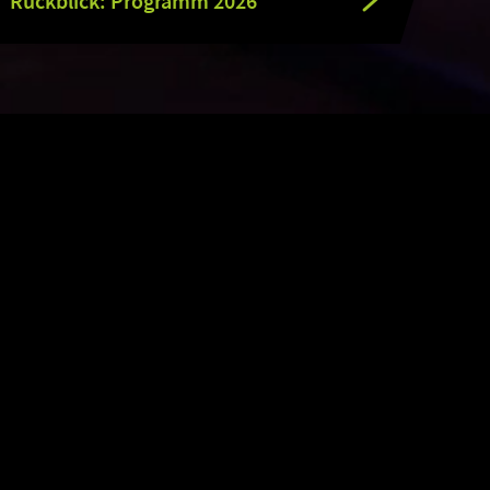
Rückblick: Programm 2026
n. Hier trifft sich die
len Welt
.
 zu zocken, steht hier im
n umfassendes Live-Programm und
d schließt sich nahtlos an das
top Gaming.