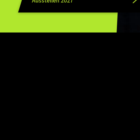
Ausstellen 2027
CAGGTUS LEIPZIG 
Die CAGGTUS ist das Gaming-Fest
Community und feiert gemeinsa
Der unschlagbare Mix an Themen
Mittelpunkt und Interaktion wir
vermitteln echtes Festival-Feeli
Die größte LAN-Party im deutsch
Gaming-Festival an. In einer e