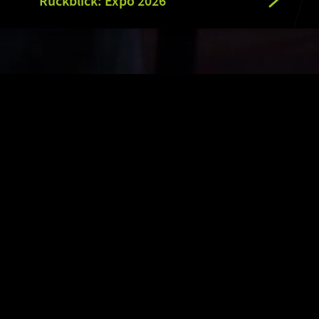
Rückblick: Expo 2026
- DEIN GAMING FESTIVAL
ival in Leipzig und bringt alle zusammen, die Gaming liebe
m ein langes Wochenende – in der virtuellen und der rea
welten ist, was die CAGGTUS einzigartig macht. Gemeinsam
d in allen Teilbereichen gelebt. Mehrere Stages bieten ei
ng.
sprachigen Raum findet auf der CAGGTUS in Leipzig statt un
igenen Halle feiern die LAN-Teilnehmenden 70 Stunden nons