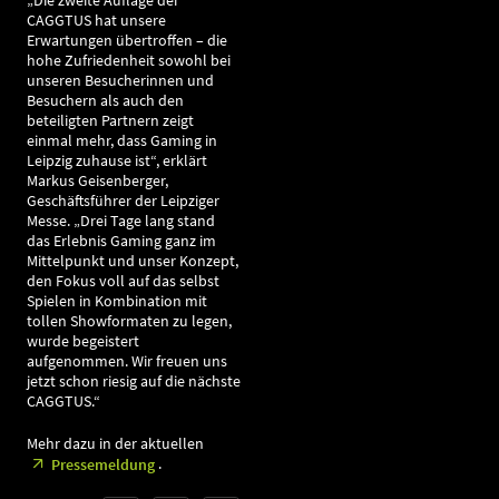
„Die zweite Auflage der
CAGGTUS hat unsere
Erwartungen übertroffen – die
hohe Zufriedenheit sowohl bei
unseren Besucherinnen und
Besuchern als auch den
beteiligten Partnern zeigt
einmal mehr, dass Gaming in
Leipzig zuhause ist“, erklärt
Markus Geisenberger,
Geschäftsführer der Leipziger
Messe. „Drei Tage lang stand
das Erlebnis Gaming ganz im
Mittelpunkt und unser Konzept,
den Fokus voll auf das selbst
Spielen in Kombination mit
tollen Showformaten zu legen,
wurde begeistert
aufgenommen. Wir freuen uns
jetzt schon riesig auf die nächste
CAGGTUS.“
Mehr dazu in der aktuellen
.
Pressemeldung