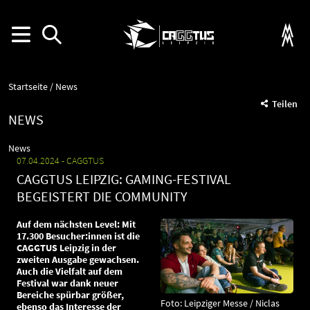
Startseite
News
Teilen
NEWS
News
07.04.2024
CAGGTUS
CAGGTUS LEIPZIG: GAMING-FESTIVAL
BEGEISTERT DIE COMMUNITY
Auf dem nächsten Level: Mit
17.300 Besucher:innen ist die
CAGGTUS Leipzig in der
zweiten Ausgabe gewachsen.
Auch die Vielfalt auf dem
Festival war dank neuer
Bereiche spürbar größer,
Foto: Leipziger Messe / Niclas
ebenso das Interesse der