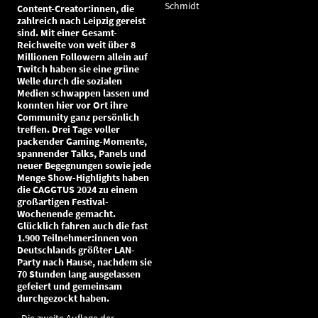
Schmidt
Content-Creator:innen, die
zahlreich nach Leipzig gereist
sind. Mit einer Gesamt-
Reichweite von weit über 8
Millionen Followern allein auf
Twitch haben sie eine grüne
Welle durch die sozialen
Medien schwappen lassen und
konnten hier vor Ort ihre
Community ganz persönlich
treffen. Drei Tage voller
packender Gaming-Momente,
spannender Talks, Panels und
neuer Begegnungen sowie jede
Menge Show-Highlights haben
die CAGGTUS 2024 zu einem
großartigen Festival-
Wochenende gemacht.
Glücklich fahren auch die fast
1.900 Teilnehmer:innen von
Deutschlands größter LAN-
Party nach Hause, nachdem sie
70 Stunden lang ausgelassen
gefeiert und gemeinsam
durchgezockt haben.