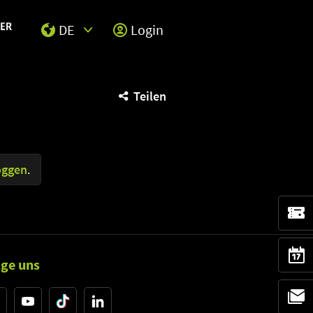
DE
Login
Select Input
Teilen
oggen
.
lge uns