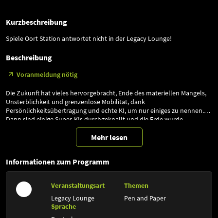
Kurzbeschreibung
Spiele Oort Station antwortet nicht in der Legacy Lounge!
Beschreibung
Voranmeldung nötig
Die Zukunft hat vieles hervorgebracht, Ende des materiellen Mangels,
Unsterblichkeit und grenzenlose Mobilität, dank
Persönlichkeitsübertragung und echte KI, um nur einiges zu nennen.
Dann sind einige Super-KIs durchgeknallt und die Erde wurde
unbewohnbar, die Menschheit beinahe ausgelöscht. Die Überlebenden
haben sich, im Sonnensystem verteilt, zu neuen Gesellschaften
Mehr lesen
organisiert. Die Gefahr scheint gebannt, doch in allen Winkeln lauert
immer noch die Vernichtung. Einer dieser Winkel könnte der
Informationen zum Programm
entlegenste von allen sein: Oort Station, denn sie antwortet nicht
mehr. Ihr wurdet auserwählt, nach dem Rechten zu sehen und wenn
möglich, die Funktionalität wiederherzustellen.
Veranstaltungsart
Themen
Legacy Lounge
Pen and Paper
Sprache