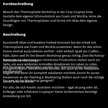
Kurzbeschreibung
Besuch den Thermoplaste Workshop in der Cozy Cosplay Area:
Gestalte dein eigenes Schmuckstück aus Foam und Worbla, lerne die
Grundlagen von Thermoplasten und forme mit Hitze dein eigenes
Design.
Beschreibung
Kunststoff, Hitze und kreative Freiheit kommen bei der Arbeit mit
Thermoplaste wie Foam und Worbla zusammen. Wenn ihr das schon
immer einmal ausprobieren wolltet - oder einfach Spaß am Craften
habt, dann seid ihr bei diesem Workshop genau richtig. Zwei Workshop-
Mentoren aus der Crew von Immersive Productions stehen euch zur
Materialien & Werkzeuge:
Seite, um eure wildesten Armreifen-Kreationen ins Leben zu rufen.
Alle benötigten Materialien werden den Teilnehmenden kostenlos
Fortgeschrittene Teilnehmende können sich auch an ein Headpiece
bereitgestellt.
wagen. Und wenn ihr komplett eskalieren möchtet, könnt ihr euren
Kreationen an der Painting & Weathering Station auch noch die richtige
Für wen ist der Workshop geeignet?
Dosis Farbe verleihen.
Für alle, die sich kreativ austoben möchten – egal ob jung oder alt,
Anfänger oder erfahrene Cosplayer! Keine Vorkenntnisse benötigt.
Anmeldung vor Ort.