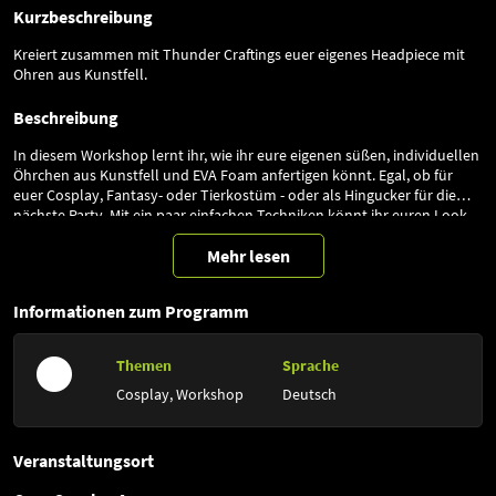
Kurzbeschreibung
Kreiert zusammen mit Thunder Craftings euer eigenes Headpiece mit
Ohren aus Kunstfell.
Beschreibung
In diesem Workshop lernt ihr, wie ihr eure eigenen süßen, individuellen
Öhrchen aus Kunstfell und EVA Foam anfertigen könnt. Egal, ob für
euer Cosplay, Fantasy- oder Tierkostüm - oder als Hingucker für die
nächste Party. Mit ein paar einfachen Techniken könnt ihr euren Look
mit selbstgemachten Öhrchen perfekt abrunden!
Mehr lesen
Informationen zum Programm
Themen
Sprache
Cosplay,
Workshop
Deutsch
Veranstaltungsort