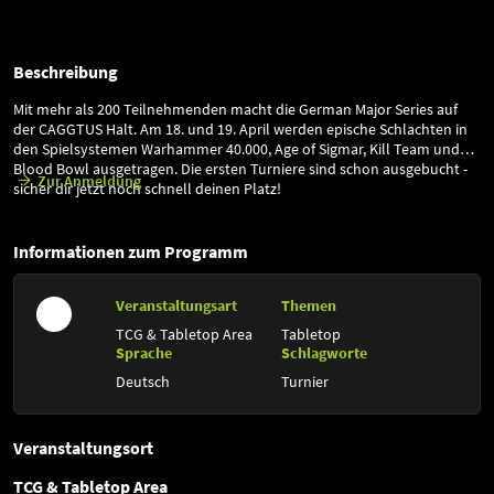
Beschreibung
Mit mehr als 200 Teilnehmenden macht die German Major Series auf
der CAGGTUS Halt. Am 18. und 19. April werden epische Schlachten in
den Spielsystemen Warhammer 40.000, Age of Sigmar, Kill Team und
Blood Bowl ausgetragen. Die ersten Turniere sind schon ausgebucht -
Zur Anmeldung
sicher dir jetzt noch schnell deinen Platz!
Informationen zum Programm
Veranstaltungsart
Themen
TCG & Tabletop Area
Tabletop
Sprache
Schlagworte
Deutsch
Turnier
Veranstaltungsort
TCG & Tabletop Area