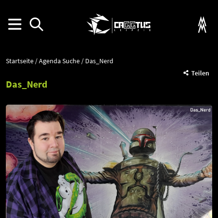
Startseite
Agenda Suche
Das_Nerd
Teilen
Das_Nerd