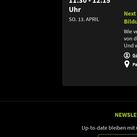
11:30 - 12:15
Uhr
Next
SO. 13. APRIL
Bild
Wie v
von d
Und w
G
Pa
NEWSLE
Up-to-date bleiben mit