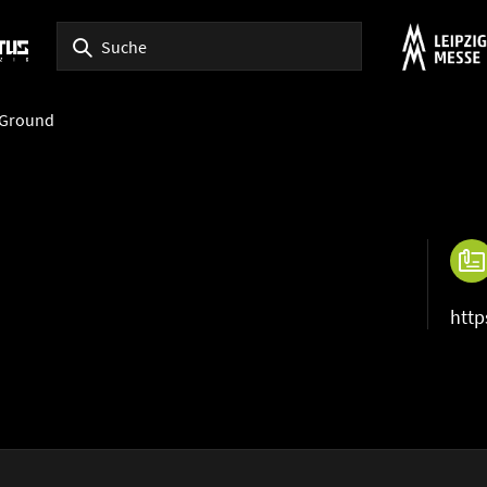
Ground
htt