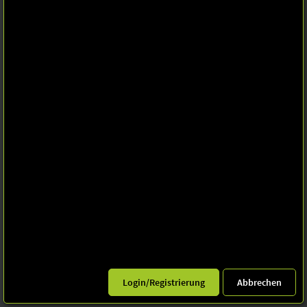
Folge uns
Leipziger Messe GmbH, Messe-Allee 1, 04356 Leipzig
Datenschutz
Impressum
Informationspflichten
Seite drucken
© Leipziger Messe 2025. Alle Rechte vorbehalten.
Login/Registrierung
Abbrechen