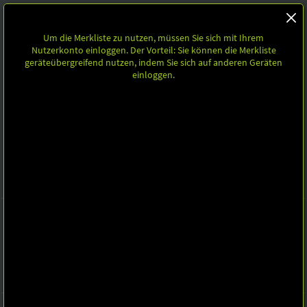
Um die Merkliste zu nutzen, müssen Sie sich mit Ihrem
Nutzerkonto einloggen. Der Vorteil: Sie können die Merkliste
geräteübergreifend nutzen, indem Sie sich auf anderen Geräten
einloggen.
Startseite
Teilen
MERKLISTE
Um die Merkliste zu nutzen, müssen Sie sich mit Ihrem Nutzerkonto
einloggen. Der Vorteil: Sie können die Merkliste geräteübergreifend
nutzen, indem Sie sich auf anderen Geräten einloggen.
NEWSLETTER
Up-to-date bleiben mit unserem Newsletter
zur Newsletter-Anmeldung